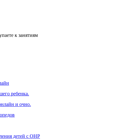
упаете к занятиям
лайн
шего ребенка.
онлайн и очно.
гопедов
ления детей с ОНР