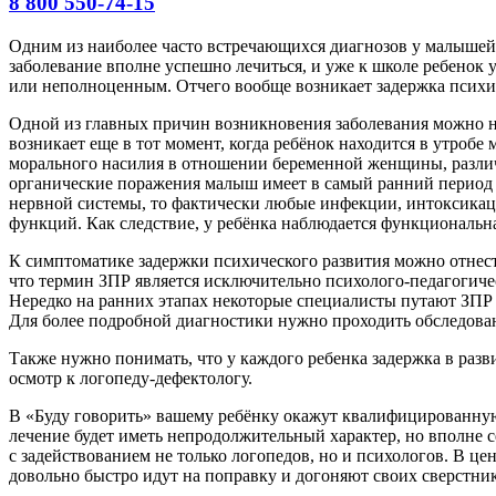
8 800 550-74-15
Одним из наиболее часто встречающихся диагнозов у малышей я
заболевание вполне успешно лечиться, и уже к школе ребенок у
или неполноценным. Отчего вообще возникает задержка психич
Одной из главных причин возникновения заболевания можно н
возникает еще в тот момент, когда ребёнок находится в утроб
морального насилия в отношении беременной женщины, различ
органические поражения малыш имеет в самый ранний период с
нервной системы, то фактически любые инфекции, интоксикац
функций. Как следствие, у ребёнка наблюдается функциональна
К симптоматике задержки психического развития можно отнест
что термин ЗПР является исключительно психолого-педагогичес
Нередко на ранних этапах некоторые специалисты путают ЗПР 
Для более подробной диагностики нужно проходить обследова
Также нужно понимать, что у каждого ребенка задержка в разв
осмотр к логопеду-дефектологу.
В «Буду говорить» вашему ребёнку окажут квалифицированную
лечение будет иметь непродолжительный характер, но вполне с
с задействованием не только логопедов, но и психологов. В ц
довольно быстро идут на поправку и догоняют своих сверстник