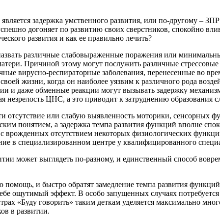
вляется задержка умственного развития, или по-другому – ЗПР 
спешно догоняет по развитию своих сверстников, спокойно влива
еского развития и как ее правильно лечить?
азвать различные слабовыраженные поражения или минимальные
е матери. Причиной этому могут послужить различные стрессовы
ные вирусно-респираторные заболевания, перенесенные во вре
воей жизни, когда он наиболее уязвим к различного рода возде
ии и даже обменные реакции могут вызывать задержку механизм
я незрелость ЦНС, а это приводит к затруднению образования с
и отсутствие или слабую выявленность моторики, сенсорных фу
ким понятием, а задержка темпа развития функций вполне спокой
с врожденных отсутствием некоторых физиологических функций, 
ние в специализированном центре у квалифицированного специ
итии может выглядеть по-разному, и единственный способ вовре
 помощь, и быстро обратят замедление темпа развития функци
ебе ощутимый эффект. В особо запущенных случаях потребуется 
ентрах «Буду говорить» таким деткам уделяется максимально мн
ов в развитии.