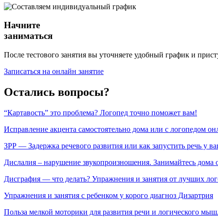
Начните
заниматься
После тестового занятия вы уточняете удобный график и прист
Записаться на онлайн занятие
Остались вопросы?
“Картавость” это проблема? Логопед точно поможет вам!
Исправление акцента самостоятельно дома или с логопедом он
ЗРР — Задержка речевого развития или как запустить речь у ва
Дислалия – нарушение звукопроизношения. Занимайтесь дома 
Дисграфия — что делать? Упражнения и занятия от лучших ло
Упражнения и занятия с ребенком у корого диагноз Дизартрия
Польза мелкой моторики для развития речи и логического мыш