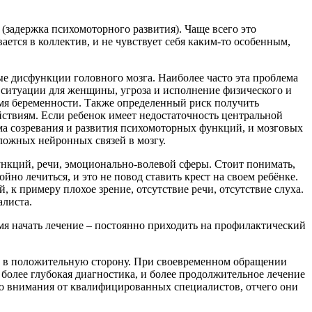
(задержка психомоторного развития). Чаще всего это
ется в коллектив, и не чувствует себя каким-то особенным,
 дисфункции головного мозга. Наиболее часто эта проблема
е ситуации для женщины, угроза и исполнение физического и
мя беременности. Также определенный риск получить
йствиям. Если ребенок имеет недостаточность центральной
а созревания и развития психомоторных функций, и мозговых
ложных нейронных связей в мозгу.
нкций, речи, эмоционально-волевой сферы. Стоит понимать,
но лечиться, и это не повод ставить крест на своем ребёнке.
к примеру плохое зрение, отсутствие речи, отсутствие слуха.
алиста.
мя начать лечение – постоянно приходить на профилактический
й в положительную сторону. При своевременном обращении
более глубокая диагностика, и более продолжительное лечение
ого внимания от квалифицированных специалистов, отчего они