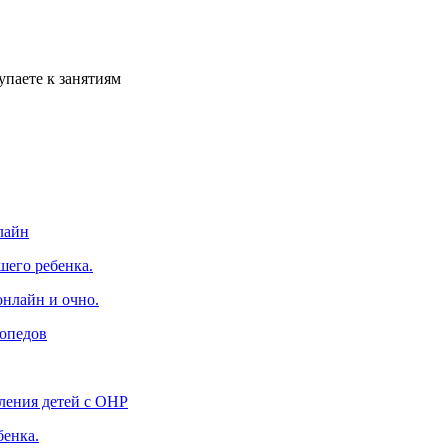
упаете к занятиям
лайн
шего ребенка.
онлайн и очно.
гопедов
ления детей с ОНР
бенка.