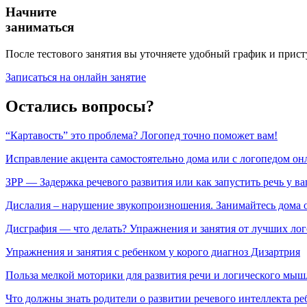
Начните
заниматься
После тестового занятия вы уточняете удобный график и прист
Записаться на онлайн занятие
Остались вопросы?
“Картавость” это проблема? Логопед точно поможет вам!
Исправление акцента самостоятельно дома или с логопедом он
ЗРР — Задержка речевого развития или как запустить речь у ва
Дислалия – нарушение звукопроизношения. Занимайтесь дома 
Дисграфия — что делать? Упражнения и занятия от лучших ло
Упражнения и занятия с ребенком у корого диагноз Дизартрия
Польза мелкой моторики для развития речи и логического мыш
Что должны знать родители о развитии речевого интеллекта ре