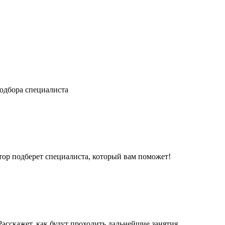
одбора специалиста
ор подберет специалиста, который вам поможет!
асскажет, как будут проходить дальнейшие занятия.