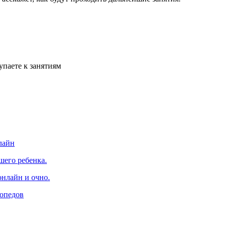
упаете к занятиям
лайн
шего ребенка.
онлайн и очно.
гопедов