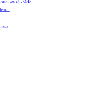
ления детей с ОНР
бенка.
ников