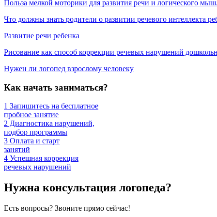
Польза мелкой моторики для развития речи и логического мыш
Что должны знать родители о развитии речевого интеллекта ре
Развитие речи ребенка
Рисование как способ коррекции речевых нарушений дошколь
Нужен ли логопед взрослому человеку
Как начать заниматься?
1
Запишитесь на бесплатное
пробное занятие
2
Диагностика нарушений,
подбор программы
3
Оплата и старт
занятий
4
Успешная коррекция
речевых нарушений
Нужна консультация логопеда?
Есть вопросы? Звоните прямо сейчас!