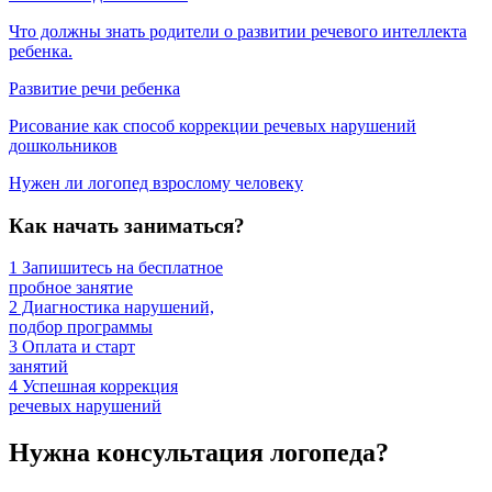
Что должны знать родители о развитии речевого интеллекта
ребенка.
Развитие речи ребенка
Рисование как способ коррекции речевых нарушений
дошкольников
Нужен ли логопед взрослому человеку
Как начать заниматься?
1
Запишитесь на бесплатное
пробное занятие
2
Диагностика нарушений,
подбор программы
3
Оплата и старт
занятий
4
Успешная коррекция
речевых нарушений
Нужна консультация логопеда?